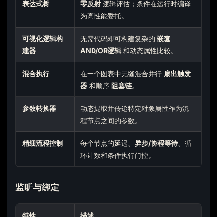
表达式树
零反射
逻辑评估；条件在运行时编译
为高性能委托。
可视化逻辑构
无需代码即可构建复杂的
嵌套
建器
AND/OR逻辑
和动态属性比较。
混合执行
在一个图表中无缝混合并行
扇出触发
器
和顺序
阻塞链
。
参数转换器
动态提取并传递特定对象属性作为流
程节点之间的参数。
精细流程控制
每个节点的延迟、
异步/协程等待
、循
环计数和条件执行门控。
监听与绑定
特性
描述