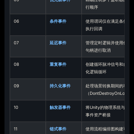
行顺序
06
条件事件
使用谓词仅在满足条件时
执行回调
07
延迟事件
管理定时逻辑并使用任务
句柄进行取消
08
重复事件
创建循环脉冲信号和自动
化逻辑循环
09
持久化事件
处理场景转换期间的事件
（DontDestroyOnLoad
10
触发器事件
将Unity的物理系统与游戏
事件资产桥接
11
链式事件
使用流程编排图构建可视