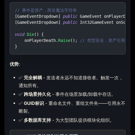
// 事件是资产，而非魔法字符串
[
GameEventDropdown
]
public
GameEvent
 onPlayerDeat
[
GameEventDropdown
]
public
Int32GameEvent
 onScore
void
Die
(
)
{
    onPlayerDeath
.
Raise
(
)
;
// 类型安全，资产引用
}
优势
:
✅
完全解耦
- 发送者永远不知道接收者。触发一次，
通知所有。
✅
跨场景持久化
- 事件在场景加载/卸载中存活。
✅
GUID标识
- 重命名文件、重组文件夹——引用永不
断裂。
✅
多数据库支持
- 为大型团队提供模块化组织。