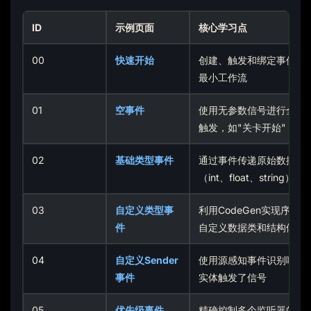
ID
示例页面
核心学习点
00
快速开始
创建、触发和绑定事件的
最小工作流
01
空事件
使用无参数信号进行全局
触发，如"关卡开始"
02
基础类型事件
通过事件传递原始数据
（int、float、string）
03
自定义类型事
利用CodeGen实现序列化
件
自定义数据类和结构体
04
自定义Sender
使用源感知事件识别哪个
事件
实体触发了信号
05
优先级事件
精确控制多个监听器的执