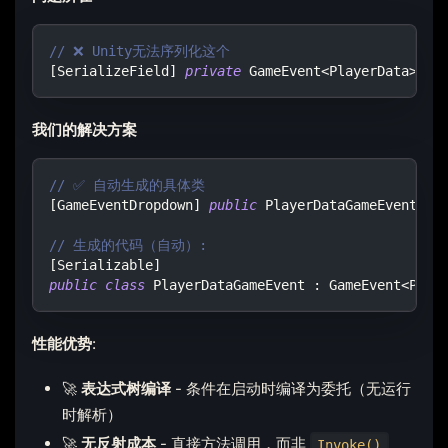
// ❌ Unity无法序列化这个
[
SerializeField
]
private
GameEvent
<
PlayerData
>
 on
我们的解决方案
// ✅ 自动生成的具体类
[
GameEventDropdown
]
public
PlayerDataGameEvent
 on
// 生成的代码（自动）:
[
Serializable
]
public
class
PlayerDataGameEvent
:
GameEvent
<
Play
性能优势
:
🚀
表达式树编译
- 条件在启动时编译为委托（无运行
时解析）
🚀
无反射成本
- 直接方法调用，而非
Invoke()